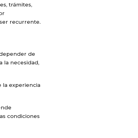
s, trámites,
or
ser recurrente.
n depender de
a la necesidad,
 la experiencia
pende
las condiciones