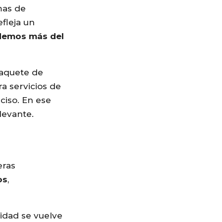
mas de
efleja un
demos más del
paquete de
a servicios de
ciso. En ese
levante.
eras
os
,
vidad se vuelve