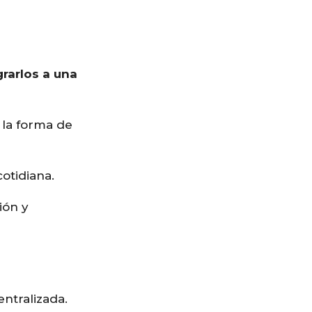
grarlos a una
n la forma de
otidiana.
ión y
ntralizada.