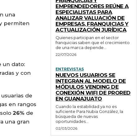
FRANQUICIAS Y
EMPRENDEDORES REÚNE A
ESPECIALISTAS PARA
an una
ANALIZAR VALUACIÓN DE
 y permiten
EMPRESAS, FRANQUICIAS Y
ACTUALIZACIÓN JURÍDICA
Quienes participan en el sector
franquicias saben que el crecimiento
de una marca depende...
22/07/2026
e un dato:
ENTREVISTAS
radas y con
NUEVOS USUARIOS SE
INTEGRAN AL MODELO DE
MÓDULOS VENDING DE
CONEXIÓN WIFI DE PRORED
 usuarias de
EN GUANAJUATO
gas en rangos
Cuando la estabilidad ya no es
suficiente Para Nubia González, la
 solo
26%
de
búsqueda de nuevas
ra una gran
oportunidades...
02/03/2026