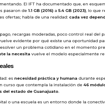
aumentando. El IFT ha documentado que, en esque
os pasaron de
1.1 GB (2016)
a
5.4 GB (2023)
, lo que r
es ofertas; habla de una realidad:
cada vez depen
epago, recargas moderadas, poco control real del 
uelve evidente por qué existe una oportunidad par
esolver un problema cotidiano en el momento pre
te la necesita
vuelve el modelo especialmente re
eales
dad: es
necesidad práctica y humana
durante esp
n curso que contempla la instalación de
46 módul
as del estado de Guanajuato
.
ital o una escuela es un entorno donde la conecti