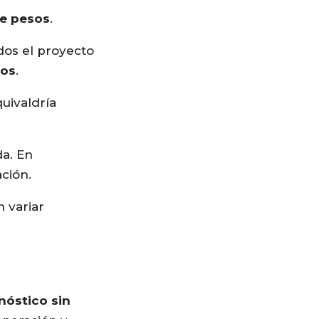
de pesos
.
dos el proyecto
sos
.
uivaldría
a. En
ción.
 variar
nóstico sin