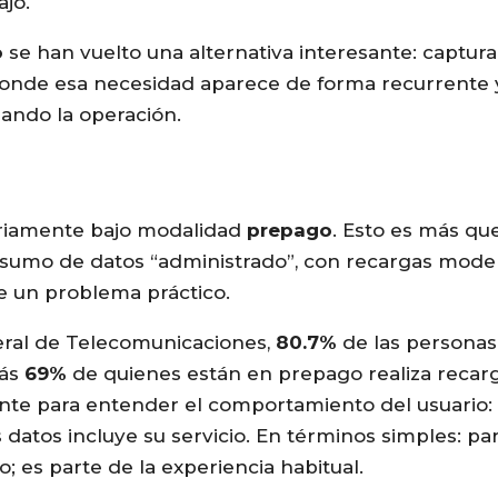
jo.
o
se han vuelto una alternativa interesante: captur
 donde esa necesidad aparece de forma recurrente
ando la operación.
tariamente bajo modalidad
prepago
. Esto es más qu
nsumo de datos “administrado”, con recargas mode
e un problema práctico.
deral de Telecomunicaciones,
80.7%
de las personas
más
69%
de quienes están en prepago realiza recar
ante para entender el comportamiento del usuario:
datos incluye su servicio. En términos simples: pa
; es parte de la experiencia habitual.