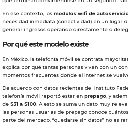
que terminan convirtiéndose en un segundo traba
En ese contexto, los
módulos wifi de autoservici
necesidad inmediata (conectividad) en un lugar
generar ingresos operando directamente o deleg
Por qué este modelo existe
En México, la telefonía móvil se contrata mayori
explica por qué tantas personas viven con un co
momentos frecuentes donde el internet se vuelv
De acuerdo con datos recientes del Instituto Fe
telefonía móvil reportó estar en
prepago
, y ade
de
$31 a $100
. A esto se suma un dato muy relev
las personas usuarias de prepago conoce cuántos 
parte del mercado, “quedarse sin datos” no es raro