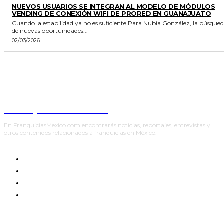
NUEVOS USUARIOS SE INTEGRAN AL MODELO DE MÓDULOS
VENDING DE CONEXIÓN WIFI DE PRORED EN GUANAJUATO
Cuando la estabilidad ya no es suficiente Para Nubia González, la búsqueda
de nuevas oportunidades...
02/03/2026
Franquicias México
En FranquiciasMexico.com encontrarás noticias, reportajes, entrevistas y
otros contenidos relacionados a franquicias en México.
INICIO
ENTREVISTAS
NOTICIAS
REPORTAJES