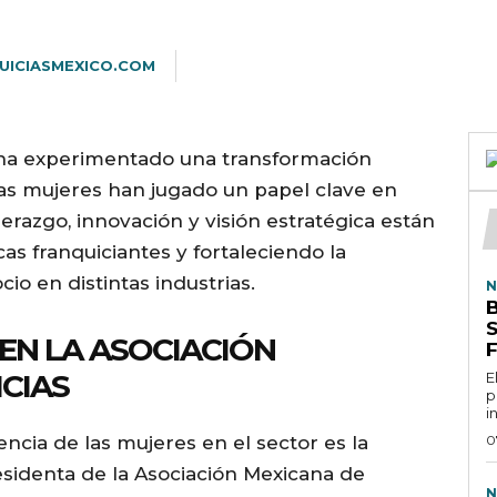
UICIASMEXICO.COM
o ha experimentado una transformación
y las mujeres han jugado un papel clave en
derazgo, innovación y visión estratégica están
s franquiciantes y fortaleciendo la
o en distintas industrias.
N
B
EN LA ASOCIACIÓN
CIAS
E
p
in
uencia de las mujeres en el sector es la
0
identa de la Asociación Mexicana de
N