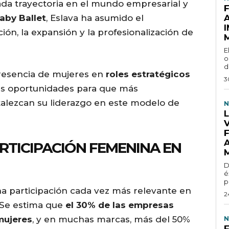
ada trayectoria en el mundo empresarial y
aby Ballet
, Eslava ha asumido el
ón, la expansión y la profesionalización de
E
o
d
presencia de mujeres en
roles estratégicos
3
vas oportunidades para que más
alezcan su liderazgo en este modelo de
N
RTICIPACIÓN FEMENINA EN
D
é
p
na participación cada vez más relevante en
2
. Se estima que
el 30% de las empresas
mujeres
, y en muchas marcas, más del 50%
N