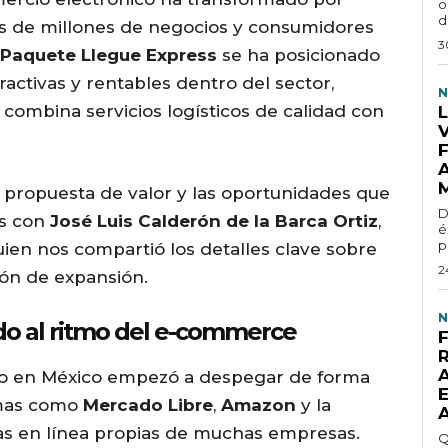
o
d
as de millones de negocios y consumidores
3
Paquete Llegue Express
se ha posicionado
activas y rentables dentro del sector,
N
combina servicios logísticos de calidad con
.
, propuesta de valor y las oportunidades que
D
os con
José Luis Calderón de la Barca Ortiz
,
é
p
ien nos compartió los detalles clave sobre
2
ión de expansión.
N
o al ritmo del e-commerce
ico en México empezó a despegar de forma
rmas como
Mercado Libre
,
Amazon
y la
das en línea propias de muchas empresas.
Q