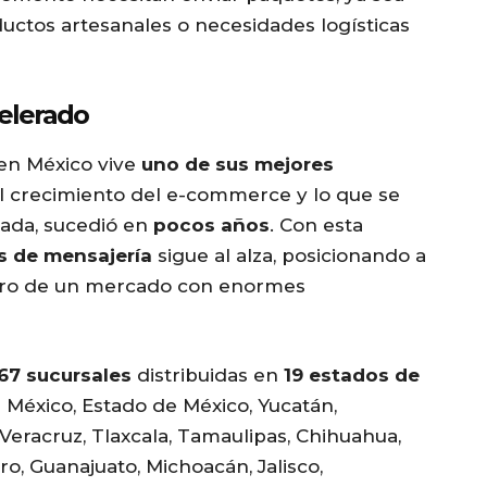
ductos artesanales o necesidades logísticas
celerado
 en México vive
uno de sus mejores
el crecimiento del e-commerce y lo que se
cada, sucedió en
pocos años
. Con esta
s de mensajería
sigue al alza, posicionando a
ntro de un mercado con enormes
67 sucursales
distribuidas en
19 estados de
 México, Estado de México, Yucatán,
eracruz, Tlaxcala, Tamaulipas, Chihuahua,
o, Guanajuato, Michoacán, Jalisco,