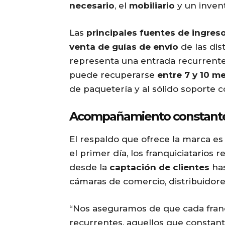
necesario
, el
mobiliario
y un invent
Las
principales fuentes de ingres
venta de guías de envío
de las dis
representa una entrada recurrente 
puede recuperarse
entre 7 y 10 m
de paquetería y al sólido soporte 
Acompañamiento constante y
El respaldo que ofrece la marca e
el primer día, los franquiciatarios 
desde la
captación de clientes
has
cámaras de comercio, distribuidore
“Nos aseguramos de que cada franq
recurrentes, aquellos que constan