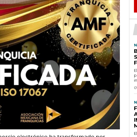
N
B
E
p
in
0
N
E
mercio electrónico ha transformado por