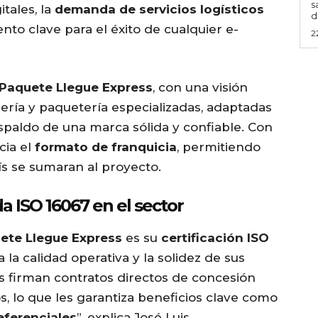
s
tales, la
demanda de servicios logísticos
d
nto clave para el éxito de cualquier e-
2
Paquete Llegue Express
, con una visión
jería y paquetería especializadas, adaptadas
espaldo de una marca sólida y confiable. Con
cia el
formato de franquicia
, permitiendo
s se sumaran al proyecto.
da ISO 16067 en el sector
ete Llegue Express
es su
certificación ISO
 la calidad operativa y la solidez de sus
os firman contratos directos de concesión
 lo que les garantiza beneficios clave como
eferenciales
”, explica José Luis.