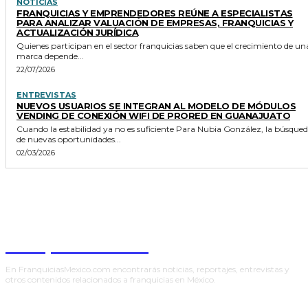
NOTICIAS
FRANQUICIAS Y EMPRENDEDORES REÚNE A ESPECIALISTAS
PARA ANALIZAR VALUACIÓN DE EMPRESAS, FRANQUICIAS Y
ACTUALIZACIÓN JURÍDICA
Quienes participan en el sector franquicias saben que el crecimiento de un
marca depende...
22/07/2026
ENTREVISTAS
NUEVOS USUARIOS SE INTEGRAN AL MODELO DE MÓDULOS
VENDING DE CONEXIÓN WIFI DE PRORED EN GUANAJUATO
Cuando la estabilidad ya no es suficiente Para Nubia González, la búsqueda
de nuevas oportunidades...
02/03/2026
Franquicias México
En FranquiciasMexico.com encontrarás noticias, reportajes, entrevistas y
otros contenidos relacionados a franquicias en México.