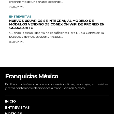
crecimiento de una marca depende...
22/07/2026
ENTREVISTAS
NUEVOS USUARIOS SE INTEGRAN AL MODELO DE
MÓDULOS VENDING DE CONEXIÓN WIFI DE PRORED EN
GUANAJUATO
Cuando la estabilidad ya no es suficiente Para Nubia González, la
búsqueda de nuevas oportunidades...
02/03/2026
Franquicias México
En FranquiciasMexico.com encontrarás noticias, reportajes, entrevistas
y otros contenidos relacionados a franquicias en México.
INICIO
ENTREVISTAS
NOTICIAS