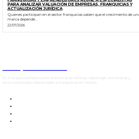
PARA ANALIZAR VALUACIÓN DE EMPRESAS, FRANQUICIAS Y
ACTUALIZACIÓN JURÍDICA
Quienes participan en el sector franquicias saben que el crecimiento de un
marca depende...
22/07/2026
Franquicias México
En FranquiciasMexico.com encontrarás noticias, reportajes, entrevistas y
otros contenidos relacionados a franquicias en México.
INICIO
ENTREVISTAS
NOTICIAS
REPORTAJES