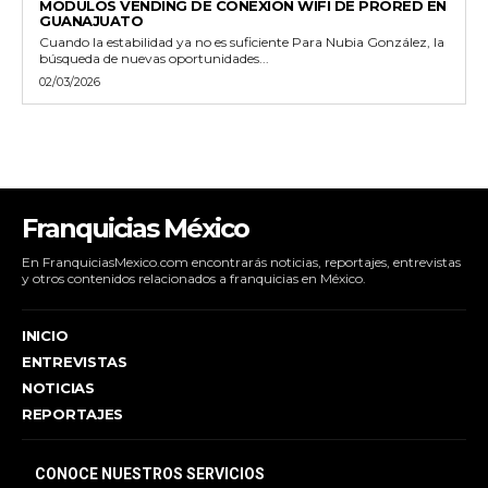
MÓDULOS VENDING DE CONEXIÓN WIFI DE PRORED EN
GUANAJUATO
Cuando la estabilidad ya no es suficiente Para Nubia González, la
búsqueda de nuevas oportunidades...
02/03/2026
Franquicias México
En FranquiciasMexico.com encontrarás noticias, reportajes, entrevistas
y otros contenidos relacionados a franquicias en México.
INICIO
ENTREVISTAS
NOTICIAS
REPORTAJES
CONOCE NUESTROS SERVICIOS