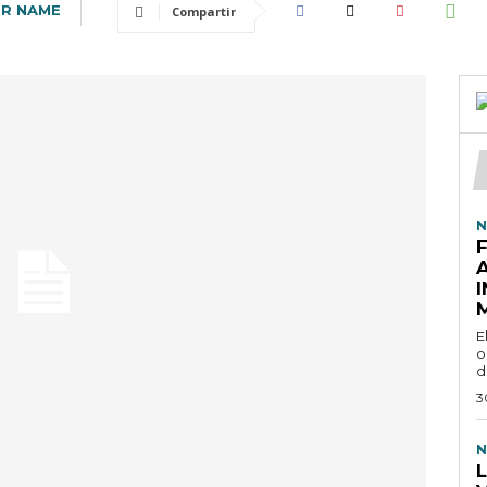
R NAME
Compartir
N
E
o
d
3
N