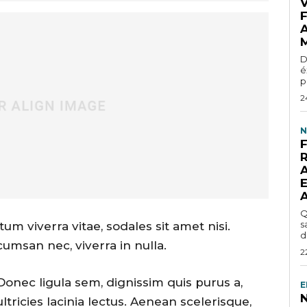
D
é
p
2
N
Q
s
um viverra vitae, sodales sit amet nisi.
d
cumsan nec, viverra in nulla.
2
Donec ligula sem, dignissim quis purus a,
E
ultricies lacinia lectus. Aenean scelerisque,