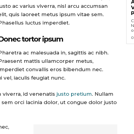
justo ac varius viverra, nisl arcu accumsan
elit, quis laoreet metus ipsum vitae sem.
C
Phasellus luctus imperdiet.
N
o
Donec tortor ipsum
0
Pharetra ac malesuada in, sagittis ac nibh.
Praesent mattis ullamcorper metus,
imperdiet convallis eros bibendum nec.
vel, iaculis feugiat nunc.
 viverra, id venenatis
justo pretium
. Nullam
sem orci lacinia dolor, ut congue dolor justo
nec,