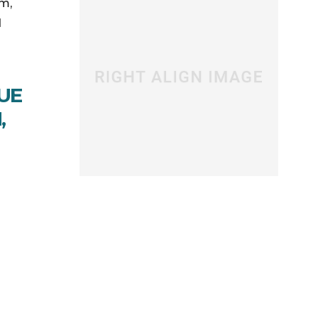
m,
d
UE
,