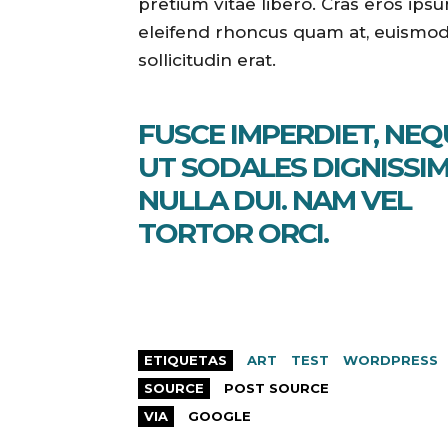
pretium vitae libero. Cras eros ipsu
eleifend rhoncus quam at, euismo
sollicitudin erat.
FUSCE IMPERDIET, NEQ
UT SODALES DIGNISSIM
NULLA DUI. NAM VEL
TORTOR ORCI.
ETIQUETAS
ART
TEST
WORDPRESS
SOURCE
POST SOURCE
VIA
GOOGLE