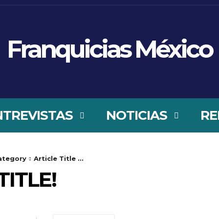
Franquicias México
NTREVISTAS
NOTICIAS
RE
ategory
Article Title ...
ITLE!