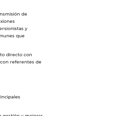
ansmisión de
exiones
ersionistas y
comunes que
cto directo con
r con referentes de
incipales
a gestión y mejorar