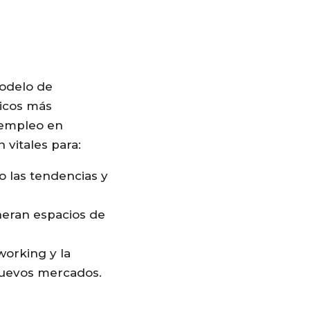
modelo de
icos más
 empleo en
 vitales para:
 las tendencias y
eneran espacios de
working y la
 nuevos mercados.