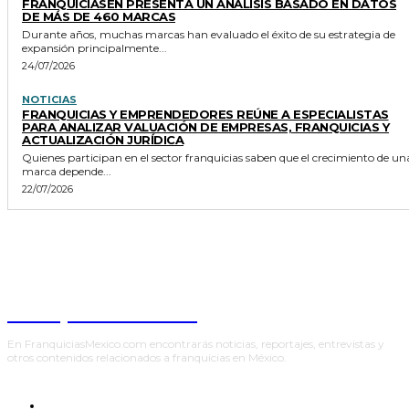
FRANQUICIASEN PRESENTA UN ANÁLISIS BASADO EN DATOS
DE MÁS DE 460 MARCAS
Durante años, muchas marcas han evaluado el éxito de su estrategia de
expansión principalmente...
24/07/2026
NOTICIAS
FRANQUICIAS Y EMPRENDEDORES REÚNE A ESPECIALISTAS
PARA ANALIZAR VALUACIÓN DE EMPRESAS, FRANQUICIAS Y
ACTUALIZACIÓN JURÍDICA
Quienes participan en el sector franquicias saben que el crecimiento de un
marca depende...
22/07/2026
Franquicias México
En FranquiciasMexico.com encontrarás noticias, reportajes, entrevistas y
otros contenidos relacionados a franquicias en México.
INICIO