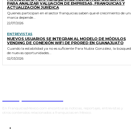
PARA ANALIZAR VALUACIÓN DE EMPRESAS, FRANQUICIAS Y
ACTUALIZACIÓN JURÍDICA
Quienes participan en el sector franquicias saben que el crecimiento de un
marca depende...
22/07/2026
ENTREVISTAS
NUEVOS USUARIOS SE INTEGRAN AL MODELO DE MÓDULOS
VENDING DE CONEXIÓN WIFI DE PRORED EN GUANAJUATO
Cuando la estabilidad ya no es suficiente Para Nubia González, la búsqueda
de nuevas oportunidades...
02/03/2026
Franquicias México
En FranquiciasMexico.com encontrarás noticias, reportajes, entrevistas y
otros contenidos relacionados a franquicias en México.
INICIO