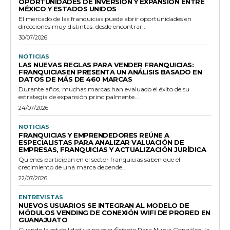
OPORTUNIDADES DE INVERSIÓN Y EXPANSIÓN ENTRE
MÉXICO Y ESTADOS UNIDOS
El mercado de las franquicias puede abrir oportunidades en
direcciones muy distintas: desde encontrar...
30/07/2026
NOTICIAS
LAS NUEVAS REGLAS PARA VENDER FRANQUICIAS:
FRANQUICIASEN PRESENTA UN ANÁLISIS BASADO EN
DATOS DE MÁS DE 460 MARCAS
Durante años, muchas marcas han evaluado el éxito de su
estrategia de expansión principalmente...
24/07/2026
NOTICIAS
FRANQUICIAS Y EMPRENDEDORES REÚNE A
ESPECIALISTAS PARA ANALIZAR VALUACIÓN DE
EMPRESAS, FRANQUICIAS Y ACTUALIZACIÓN JURÍDICA
Quienes participan en el sector franquicias saben que el
crecimiento de una marca depende...
22/07/2026
ENTREVISTAS
NUEVOS USUARIOS SE INTEGRAN AL MODELO DE
MÓDULOS VENDING DE CONEXIÓN WIFI DE PRORED EN
GUANAJUATO
Cuando la estabilidad ya no es suficiente Para Nubia González, la