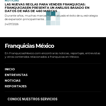
NOTICIAS
LAS NUEVAS REGLAS PARA VENDER FRANQUICIAS:
FRANQUICIASEN PRESENTA UN ANÁLISIS BASADO EN
DATOS DE MÁS DE 460 MARCAS
Durante años, muchas marcas han evaluado el éxito de su estrategia
de expansión principalmente...
24/07/2026
Franquicias México
En FranquiciasMexico.com encontrarás noticias, reportajes, entrevistas
y otros contenidos relacionados a franquicias en México.
INICIO
ENTREVISTAS
NOTICIAS
REPORTAJES
CONOCE NUESTROS SERVICIOS