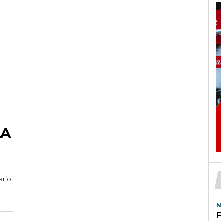
LA
ario
N