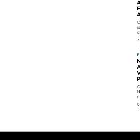
Q
s
d
2
E
C
N
o
0