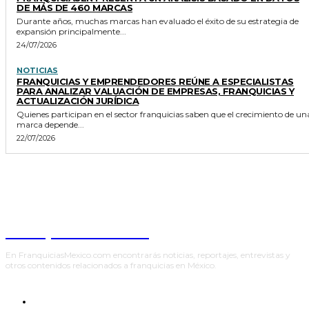
DE MÁS DE 460 MARCAS
Durante años, muchas marcas han evaluado el éxito de su estrategia de
expansión principalmente...
24/07/2026
NOTICIAS
FRANQUICIAS Y EMPRENDEDORES REÚNE A ESPECIALISTAS
PARA ANALIZAR VALUACIÓN DE EMPRESAS, FRANQUICIAS Y
ACTUALIZACIÓN JURÍDICA
Quienes participan en el sector franquicias saben que el crecimiento de un
marca depende...
22/07/2026
Franquicias México
En FranquiciasMexico.com encontrarás noticias, reportajes, entrevistas y
otros contenidos relacionados a franquicias en México.
INICIO