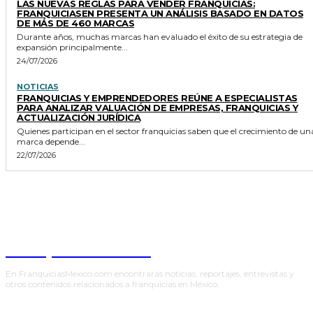
LAS NUEVAS REGLAS PARA VENDER FRANQUICIAS:
FRANQUICIASEN PRESENTA UN ANÁLISIS BASADO EN DATOS
DE MÁS DE 460 MARCAS
Durante años, muchas marcas han evaluado el éxito de su estrategia de
expansión principalmente...
24/07/2026
NOTICIAS
FRANQUICIAS Y EMPRENDEDORES REÚNE A ESPECIALISTAS
PARA ANALIZAR VALUACIÓN DE EMPRESAS, FRANQUICIAS Y
ACTUALIZACIÓN JURÍDICA
Quienes participan en el sector franquicias saben que el crecimiento de un
marca depende...
22/07/2026
Franquicias México
En FranquiciasMexico.com encontrarás noticias, reportajes, entrevistas y
otros contenidos relacionados a franquicias en México.