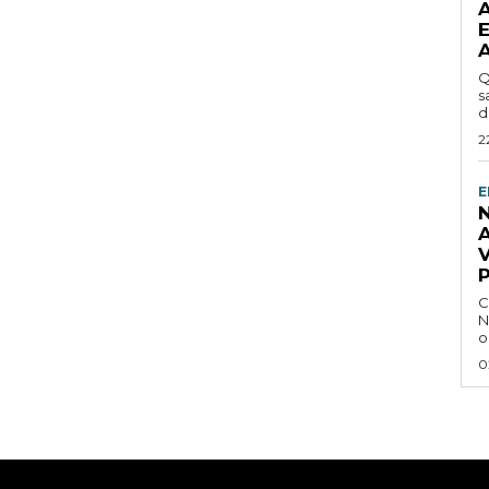
Q
s
d
2
E
C
N
o
0