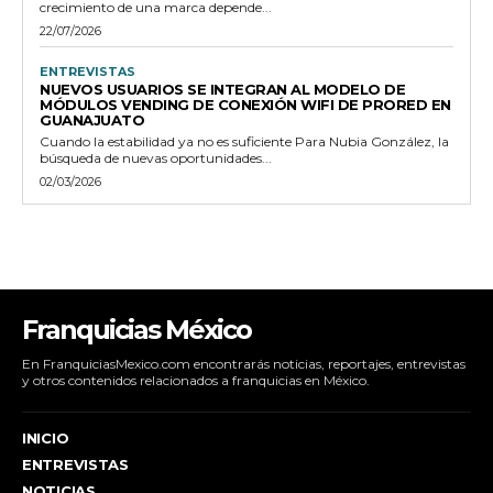
crecimiento de una marca depende...
22/07/2026
ENTREVISTAS
NUEVOS USUARIOS SE INTEGRAN AL MODELO DE
MÓDULOS VENDING DE CONEXIÓN WIFI DE PRORED EN
GUANAJUATO
Cuando la estabilidad ya no es suficiente Para Nubia González, la
búsqueda de nuevas oportunidades...
02/03/2026
Franquicias México
En FranquiciasMexico.com encontrarás noticias, reportajes, entrevistas
y otros contenidos relacionados a franquicias en México.
INICIO
ENTREVISTAS
NOTICIAS