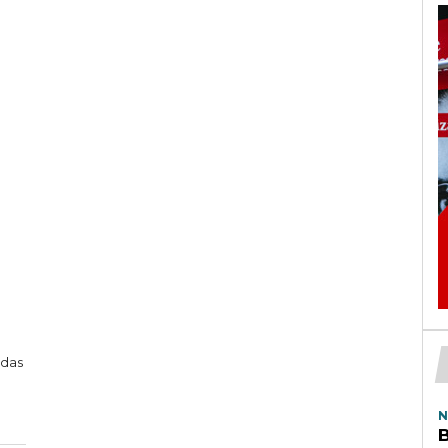
adas
N
B