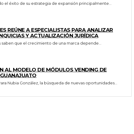
el éxito de su estrategia de expansión principalmente...
S REÚNE A ESPECIALISTAS PARA ANALIZAR
NQUICIAS Y ACTUALIZACIÓN JURÍDICA
as saben que el crecimiento de una marca depende...
AN AL MODELO DE MÓDULOS VENDING DE
N GUANAJUATO
uando la estabilidad ya no es suficiente Para Nubia González, la búsqueda de nuevas oportunidades...
INICIO