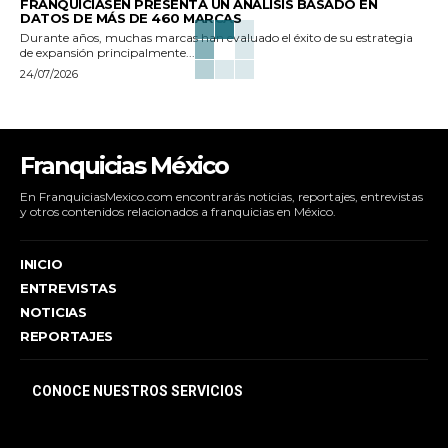
FRANQUICIASEN PRESENTA UN ANÁLISIS BASADO EN
DATOS DE MÁS DE 460 MARCAS
Durante años, muchas marcas han evaluado el éxito de su estrategia
de expansión principalmente...
24/07/2026
Franquicias México
En FranquiciasMexico.com encontrarás noticias, reportajes, entrevistas
y otros contenidos relacionados a franquicias en México.
INICIO
ENTREVISTAS
NOTICIAS
REPORTAJES
CONOCE NUESTROS SERVICIOS