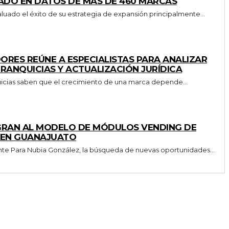
SADO EN DATOS DE MÁS DE 460 MARCAS
uado el éxito de su estrategia de expansión principalmente...
ORES REÚNE A ESPECIALISTAS PARA ANALIZAR
RANQUICIAS Y ACTUALIZACIÓN JURÍDICA
quicias saben que el crecimiento de una marca depende...
GRAN AL MODELO DE MÓDULOS VENDING DE
 EN GUANAJUATO
Cuando la estabilidad ya no es suficiente Para Nubia González, la búsqueda de nuevas oportunidades...